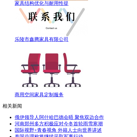
家具结构优化与耐用性提
乐陵市鑫腾家具有限公司
商用空间家具定制服务
相关新闻
俄伊领导人阿什哈巴德会晤 聚焦双边合作
河南郑州多方积极应对今冬首轮雨雪寒潮
国际视野+青春视角 外籍人士向世界讲述
泰国总理称将继续采取军事行动