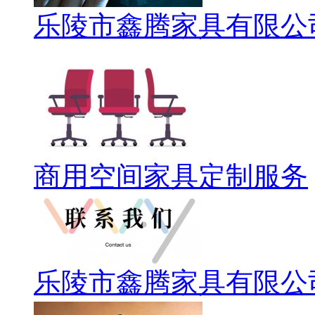
乐陵市鑫腾家具有限公
商用空间家具定制服务
乐陵市鑫腾家具有限公