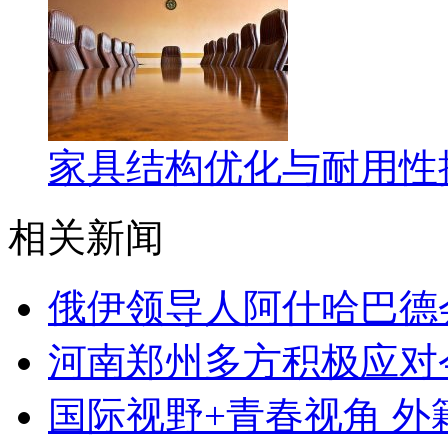
家具结构优化与耐用性
相关新闻
俄伊领导人阿什哈巴德
河南郑州多方积极应对
国际视野+青春视角 