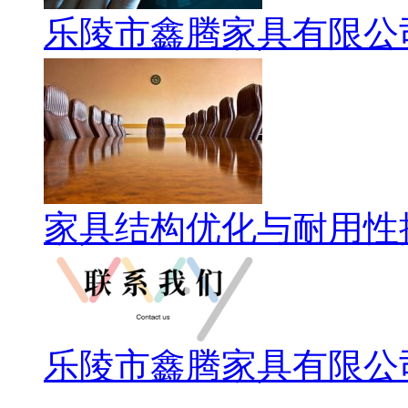
乐陵市鑫腾家具有限公
家具结构优化与耐用性
乐陵市鑫腾家具有限公