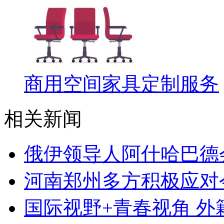
商用空间家具定制服务
相关新闻
俄伊领导人阿什哈巴德
河南郑州多方积极应对
国际视野+青春视角 